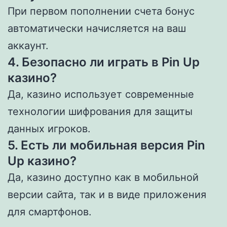
При первом пополнении счета бонус
автоматически начисляется на ваш
аккаунт.
4. Безопасно ли играть в Pin Up
казино?
Да, казино использует современные
технологии шифрования для защиты
данных игроков.
5. Есть ли мобильная версия Pin
Up казино?
Да, казино доступно как в мобильной
версии сайта, так и в виде приложения
для смартфонов.