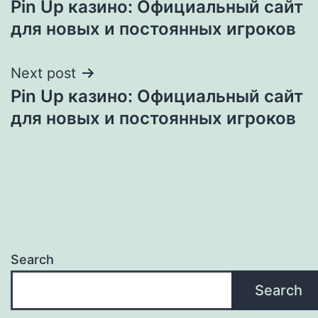
Pin Up казино: Официальный сайт
navigation
для новых и постоянных игроков
Next post
Pin Up казино: Официальный сайт
для новых и постоянных игроков
Search
Search