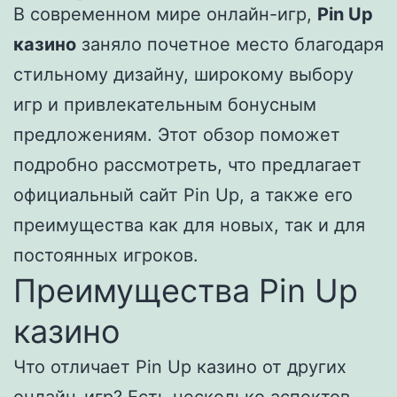
В современном мире онлайн-игр,
Pin Up
казино
заняло почетное место благодаря
стильному дизайну, широкому выбору
игр и привлекательным бонусным
предложениям. Этот обзор поможет
подробно рассмотреть, что предлагает
официальный сайт Pin Up, а также его
преимущества как для новых, так и для
постоянных игроков.
Преимущества Pin Up
казино
Что отличает Pin Up казино от других
онлайн-игр? Есть несколько аспектов,