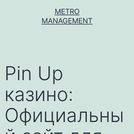
Skip
METRO
to
MANAGEMENT
content
Pin Up
казино:
Официальны