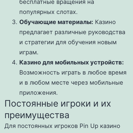
бесплатные вращения на
популярных слотах.
Обучающие материалы:
Казино
предлагает различные руководства
и стратегии для обучения новым
играм.
Казино для мобильных устройств:
Возможность играть в любое время
и в любом месте через мобильные
приложения.
Постоянные игроки и их
преимущества
Для постоянных игроков Pin Up казино