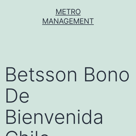
Skip
METRO
to
MANAGEMENT
content
Betsson Bono
De
Bienvenida