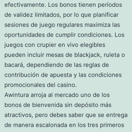
efectivamente. Los bonos tienen períodos
de validez limitados, por lo que planificar
sesiones de juego regulares maximiza las
oportunidades de cumplir condiciones. Los
juegos con crupier en vivo elegibles
pueden incluir mesas de blackjack, ruleta o
bacará, dependiendo de las reglas de
contribución de apuesta y las condiciones
promocionales del casino.
Awintura arroja al mercado uno de los
bonos de bienvenida sin depósito más
atractivos, pero debes saber que se entrega
de manera escalonada en los tres primeros