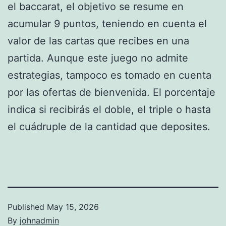
el baccarat, el objetivo se resume en
acumular 9 puntos, teniendo en cuenta el
valor de las cartas que recibes en una
partida. Aunque este juego no admite
estrategias, tampoco es tomado en cuenta
por las ofertas de bienvenida. El porcentaje
indica si recibirás el doble, el triple o hasta
el cuádruple de la cantidad que deposites.
Published
May 15, 2026
By
johnadmin