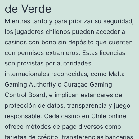
de Verde
Mientras tanto y para priorizar su seguridad,
los jugadores chilenos pueden acceder a
casinos con bono sin depósito que cuenten
con permisos extranjeros. Estas licencias
son provistas por autoridades
internacionales reconocidas, como Malta
Gaming Authority o Curaçao Gaming
Control Board, e implican estándares de
protección de datos, transparencia y juego
responsable. Cada casino en Chile online
ofrece métodos de pago diversos como
tarjetas de crédito, transferencias bancarias