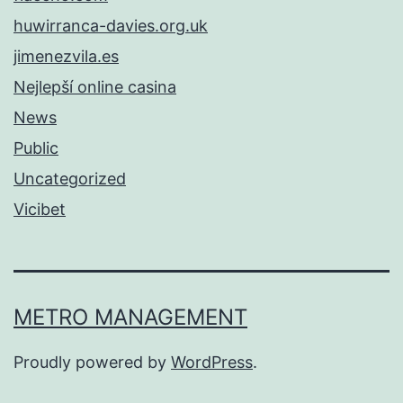
huwirranca-davies.org.uk
jimenezvila.es
Nejlepší online casina
News
Public
Uncategorized
Vicibet
METRO MANAGEMENT
Proudly powered by
WordPress
.