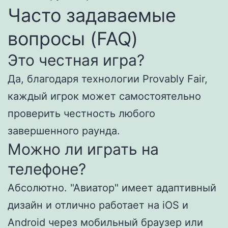
Часто задаваемые
вопросы (FAQ)
Это честная игра?
Да, благодаря технологии Provably Fair,
каждый игрок может самостоятельно
проверить честность любого
завершенного раунда.
Можно ли играть на
телефоне?
Абсолютно. "Авиатор" имеет адаптивный
дизайн и отлично работает на iOS и
Android через мобильный браузер или