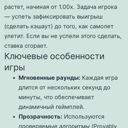
растет, начиная от 1.00x. Задача игрока
— успеть зафиксировать выигрыш
(сделать кэшаут) до того, как самолет
улетит. Если вы не успели этого сделать,
ставка сгорает.
Ключевые особенности
игры
Мгновенные раунды:
Каждая игра
длится от нескольких секунд до
минуты, что обеспечивает
динамичный геймплей.
Прозрачность:
Используются
проверяемые алгоритмы
(Provably