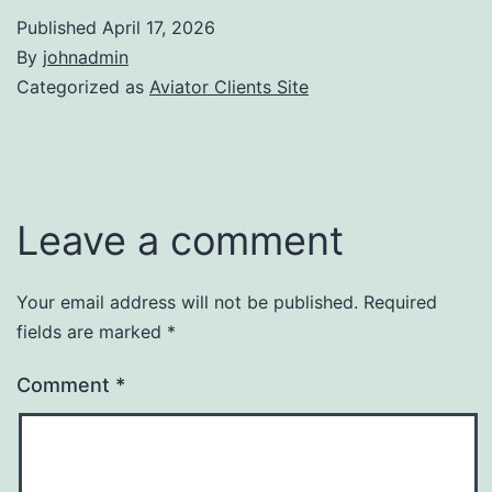
Published
April 17, 2026
By
johnadmin
Categorized as
Aviator Clients Site
Leave a comment
Your email address will not be published.
Required
fields are marked
*
Comment
*