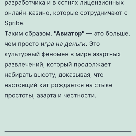
разработчика и в сотнях лицензионных
онлайн-казино, которые сотрудничают с
Spribe.
Таким образом,
"Авиатор"
— это больше,
чем просто
игра на деньги
. Это
культурный феномен в мире азартных
развлечений, который продолжает
набирать высоту, доказывая, что
настоящий хит рождается на стыке
простоты, азарта и честности.