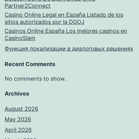
Partner2Connect
Casino Online Legal en España Listado de los
sitios autorizados por la DGOJ
Casinos Online España Los mejores casinos en
CasinoSlam
Функция локализации в диалоговых решениях
Recent Comments
No comments to show.
Archives
August 2026
May 2026
April 2026