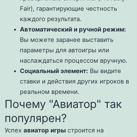
Fair), гарантирующие честность
каждого результата.
Автоматический и ручной режим:
Вы можете заранее выставить
параметры для автоигры или
наслаждаться процессом вручную.
Социальный элемент:
Вы видите
ставки и действия других игроков в
реальном времени.
Почему "Авиатор" так
популярен?
Успех
авиатор игры
строится на