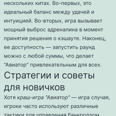
нескольких китах. Во-первых, это
идеальный баланс между удачей и
интуицией. Во-вторых, игра вызывает
мощный выброс адреналина в момент
принятия решения о кэшауте. Наконец,
ее доступность — запустить раунд
можно с любой суммы, что делает
"Авиатор" привлекательным для всех.
Стратегии и советы
для новичков
Хотя
краш-игра "Авиатор"
— игра случая,
игроки часто используют различные
тактики для управления банкроллом.