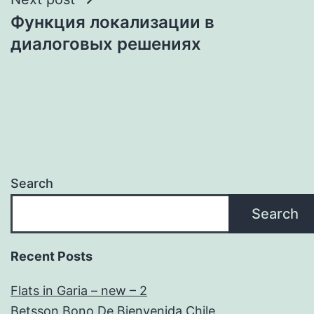
Функция локализации в
диалоговых решениях
Search
Search
Recent Posts
Flats in Garia – new – 2
Betsson Bono De Bienvenida Chile