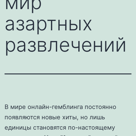
мир
азартных
развлечений
В мире онлайн-гемблинга постоянно
появляются новые хиты, но лишь
единицы становятся по-настоящему