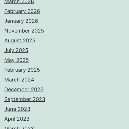
March 2026
February 2026
January 2026
November 2025
August 2025
July 2025
May 2025
February 2025
March 2024
December 2023
September 2023
June 2023
April 2023
March 2023