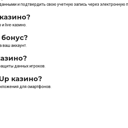
данными и подтвердить свою учетную запись через электронную п
 казино?
и live-казино.
 бонус?
а ваш аккаунт.
казино?
защиты данных игроков.
 Up казино?
приложения для смартфонов.