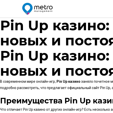
Pin Up казино
новых и посто
Pin Up казино
новых и посто
В современном мире онлайн-игр,
Pin Up казино
заняло почетное м
подробно рассмотреть, что предлагает официальный сайт Pin Up, а
Преимущества Pin Up кази
Что отличает Pin Up казино от других онлайн-игр? Есть несколько