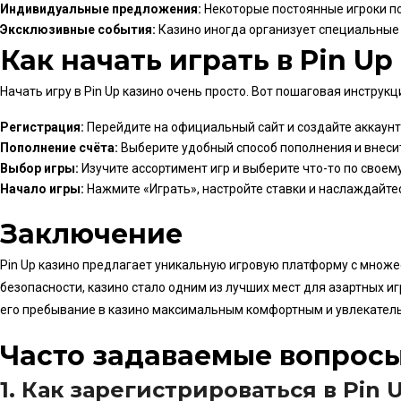
Индивидуальные предложения:
Некоторые постоянные игроки по
Эксклюзивные события:
Казино иногда организует специальные 
Как начать играть в Pin Up
Начать игру в Pin Up казино очень просто. Вот пошаговая инструкц
Регистрация:
Перейдите на официальный сайт и создайте аккаунт
Пополнение счёта:
Выберите удобный способ пополнения и внесит
Выбор игры:
Изучите ассортимент игр и выберите что-то по своему
Начало игры:
Нажмите «Играть», настройте ставки и наслаждайтес
Заключение
Pin Up казино предлагает уникальную игровую платформу с множе
безопасности, казино стало одним из лучших мест для азартных иг
его пребывание в казино максимальным комфортным и увлекател
Часто задаваемые вопросы
1. Как зарегистрироваться в Pin 