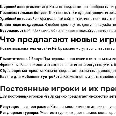
Широкий ассортимент игр:
Казино предлагает разнообразные игро
Привлекательные бонусы:
Как новые, так и существующие игрок
Удобный интерфейс:
Официальный сайт интуитивно понятен, что д
Клиентская поддержка:
В любое время суток доступна служба п
Безопасность:
Pin Up казино обеспечивает высокий уровень защ
Что предлагают новые игр
Новые пользователи на сайте Pin Up казино могут воспользовать
Приветственный бонус:
При первом пополнении счета новички мог
Фриспины:
В зависимости от акции новые игроки могут получить 
Обучающие материалы:
Казино предлагает различные руководств
Казино для мобильных устройств:
Возможность играть в любое 
Постоянные игроки и их пр
Для постоянных игроков Pin Up казино предлагает множество ин
Репутационная программа:
Как правило, активные игроки получа
Регулярные турниры:
Участие в турнирах дает возможность соре