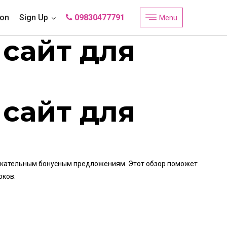
ion
Sign Up
09830477791
Menu
 сайт для
 сайт для
лекательным бонусным предложениям. Этот обзор поможет
оков.