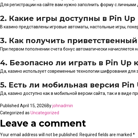
Для регистрации на сайте вам нужно заполнить форму с личными 
2. Какие игры доступны в Pin Up
В казино представлены игровые автоматы, настольные игры, покер 
3. Как получить приветственный
При первом пополнении счета бонус автоматически начисляется н
4. Безопасно ли играть в Pin Up 
Да, казино использует современные технологии шифрования для 
5. Есть ли мобильная версия Pin
Да, казино доступно как в мобильной версии сайта, так и в виде 
Published
April 15, 2026
By
johnadmin
Categorized as
Uncategorized
Leave a comment
Your email address will not be published.
Required fields are marked
*