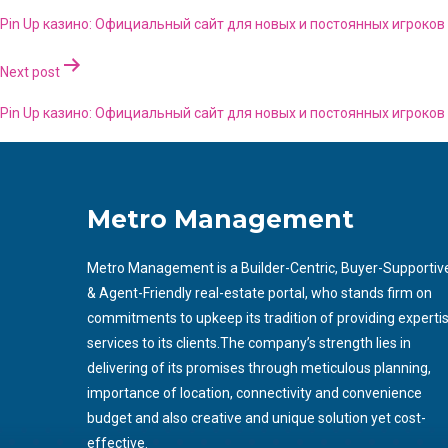
navigation
Pin Up казино: Официальный сайт для новых и постоянных игроков
Next post
Pin Up казино: Официальный сайт для новых и постоянных игроков
Metro Management
Metro Management is a Builder-Centric, Buyer-Supportiv
& Agent-Friendly real-estate portal, who stands firm on
commitments to upkeep its tradition of providing experti
services to its clients.The company’s strength lies in
delivering of its promises through meticulous planning,
importance of location, connectivity and convenience
budget and also creative and unique solution yet cost-
effective.