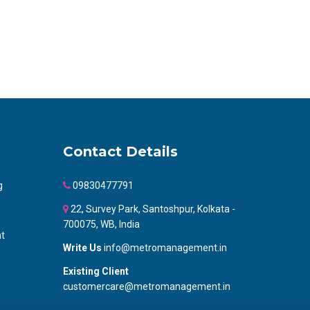
Contact Details
g
09830477791
22, Survey Park, Santoshpur, Kolkata -
700075, WB, India
t
Write Us
info@metromanagement.in
Existing Client
customercare@metromanagement.in