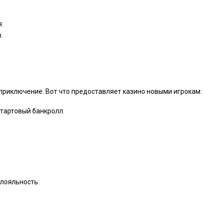
.
.
приключение. Вот что предоставляет казино новыми игрокам:
стартовый банкролл.
 лояльность: