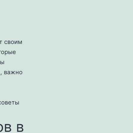
т своим
торые
бы
, важно
советы
ов в