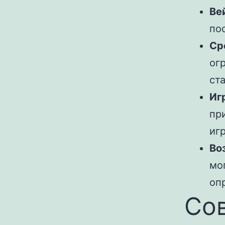
Ве
по
Ср
ог
ст
Иг
пр
игр
Во
мо
оп
Со