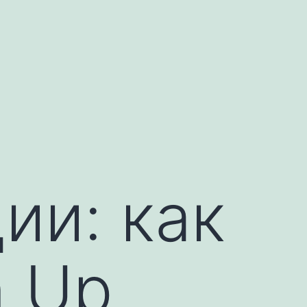
ии: как
n Up