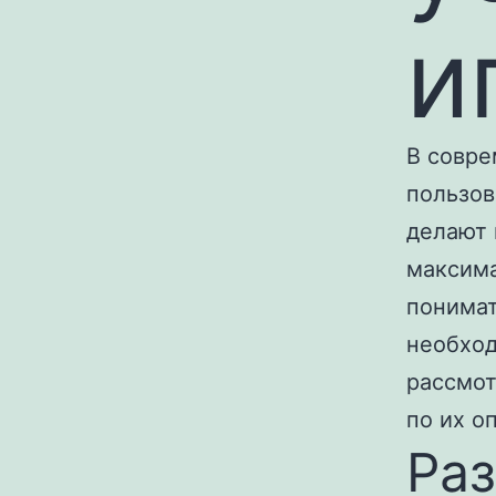
и
В совре
пользов
делают 
максима
понимат
необход
рассмот
по их о
Раз