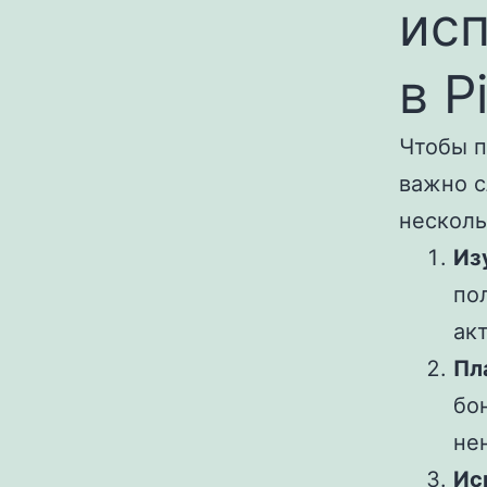
ис
в P
Чтобы п
важно с
несколь
Из
по
ак
Пл
бо
не
Ис