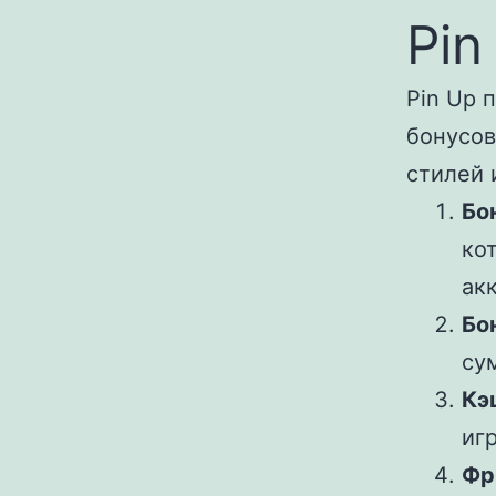
Pin
Pin Up 
бонусов
стилей 
Бо
ко
акк
Бо
су
Кэ
иг
Фр