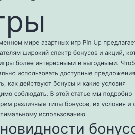
гры
менном мире азартных игр Pin Up предлагае
ателям широкий спектр бонусов и акций, ко
игры более интересными и выгодными. Что
льно использовать доступные предложения
ь, как действуют бонусы и какие условия
имо соблюдать. В этой статье мы подробно
рим различные типы бонусов, их условия и 
птимальному использованию.
новидности бонус