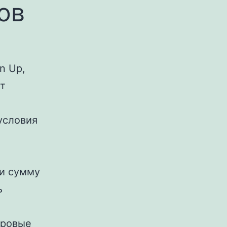
ов
n Up,
т
условия
и сумму
ь
гровые