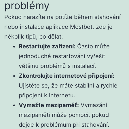
problémy
Pokud narazíte na potíže během stahování
nebo instalace aplikace Mostbet, zde je
několik tipů, co dělat:
Restartujte zařízení:
Často může
jednoduché restartování vyřešit
většinu problémů s instalací.
Zkontrolujte internetové připojení:
Ujistěte se, že máte stabilní a rychlé
připojení k internetu.
Vymažte mezipaměť:
Vymazání
mezipaměti může pomoci, pokud
dojde k problémům při stahování.