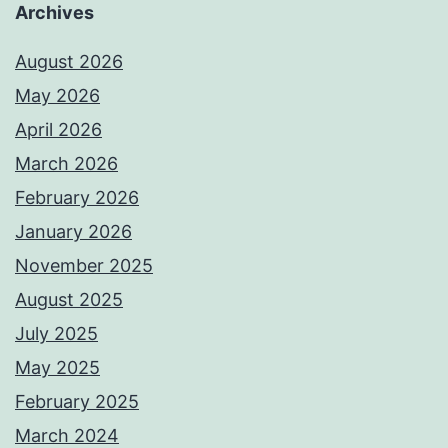
Archives
August 2026
May 2026
April 2026
March 2026
February 2026
January 2026
November 2025
August 2025
July 2025
May 2025
February 2025
March 2024