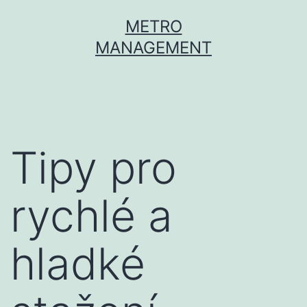
Skip
METRO
to
MANAGEMENT
content
Tipy pro
rychlé a
hladké