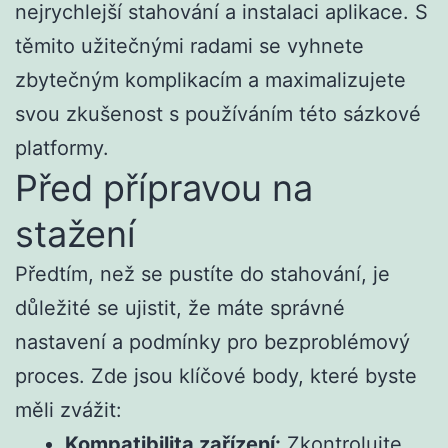
nejrychlejší stahování a instalaci aplikace. S
těmito užitečnými radami se vyhnete
zbytečným komplikacím a maximalizujete
svou zkušenost s používáním této sázkové
platformy.
Před přípravou na
stažení
Předtím, než se pustíte do stahování, je
důležité se ujistit, že máte správné
nastavení a podmínky pro bezproblémový
proces. Zde jsou klíčové body, které byste
měli zvážit:
Kompatibilita zařízení:
Zkontrolujte,