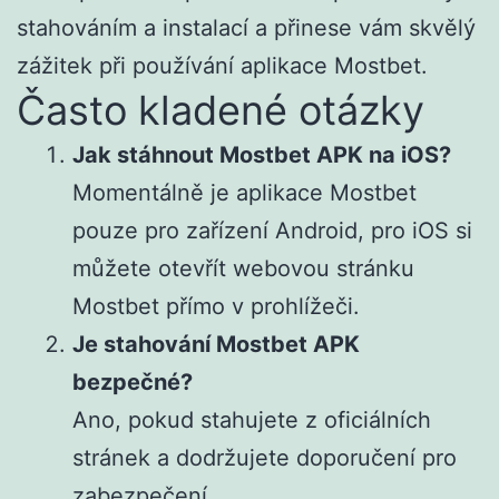
stahováním a instalací a přinese vám skvělý
zážitek při používání aplikace Mostbet.
Často kladené otázky
Jak stáhnout Mostbet APK na iOS?
Momentálně je aplikace Mostbet
pouze pro zařízení Android, pro iOS si
můžete otevřít webovou stránku
Mostbet přímo v prohlížeči.
Je stahování Mostbet APK
bezpečné?
Ano, pokud stahujete z oficiálních
stránek a dodržujete doporučení pro
zabezpečení.