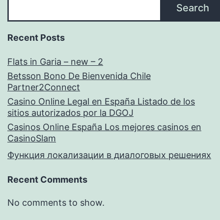
Search
Recent Posts
Flats in Garia – new – 2
Betsson Bono De Bienvenida Chile
Partner2Connect
Casino Online Legal en España Listado de los
sitios autorizados por la DGOJ
Casinos Online España Los mejores casinos en
CasinoSlam
Функция локализации в диалоговых решениях
Recent Comments
No comments to show.