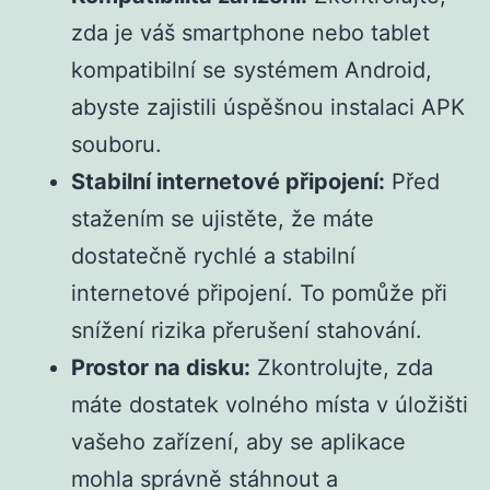
zda je váš smartphone nebo tablet
kompatibilní se systémem Android,
abyste zajistili úspěšnou instalaci APK
souboru.
Stabilní internetové připojení:
Před
stažením se ujistěte, že máte
dostatečně rychlé a stabilní
internetové připojení. To pomůže při
snížení rizika přerušení stahování.
Prostor na disku:
Zkontrolujte, zda
máte dostatek volného místa v úložišti
vašeho zařízení, aby se aplikace
mohla správně stáhnout a