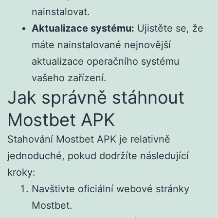
nainstalovat.
Aktualizace systému:
Ujistěte se, že
máte nainstalované nejnovější
aktualizace operačního systému
vašeho zařízení.
Jak správně stáhnout
Mostbet APK
Stahování Mostbet APK je relativně
jednoduché, pokud dodržíte následující
kroky:
Navštivte oficiální webové stránky
Mostbet.