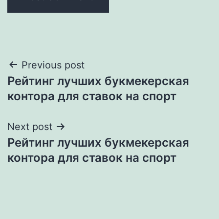
Post
Previous post
Рейтинг лучших букмекерская
navigation
контора для ставок на спорт
Next post
Рейтинг лучших букмекерская
контора для ставок на спорт