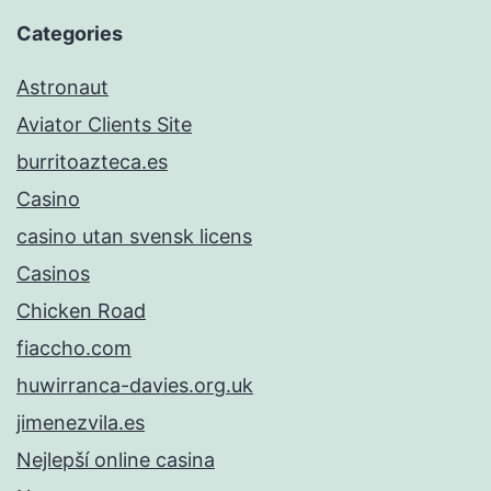
Categories
Astronaut
Aviator Clients Site
burritoazteca.es
Casino
casino utan svensk licens
Casinos
Chicken Road
fiaccho.com
huwirranca-davies.org.uk
jimenezvila.es
Nejlepší online casina