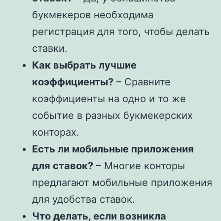
букмекеров необходима
регистрация для того, чтобы делать
ставки.
Как выбрать лучшие
коэффициенты?
– Сравните
коэффициенты на одно и то же
событие в разных букмекерских
конторах.
Есть ли мобильные приложения
для ставок?
– Многие конторы
предлагают мобильные приложения
для удобства ставок.
Что делать, если возникла