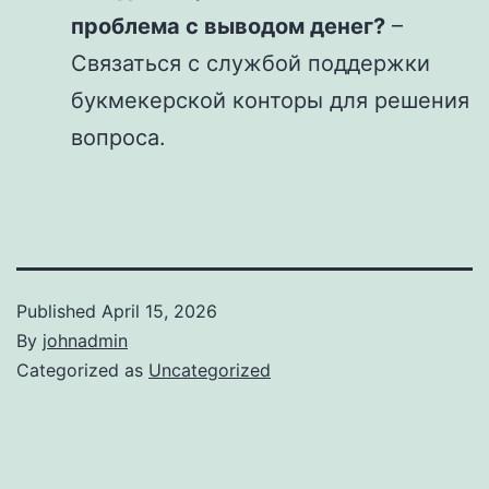
проблема с выводом денег?
–
Связаться с службой поддержки
букмекерской конторы для решения
вопроса.
Published
April 15, 2026
By
johnadmin
Categorized as
Uncategorized