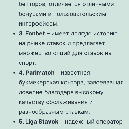
бетторов, отличается отличными
бонусами и пользовательским
интерфейсом.
3. Fonbet
– имеет долгую историю
на рынке ставок и предлагает
множество опций для ставок на
спорт.
4. Parimatch
– известная
букмекерская контора, завоевавшая
доверие благодаря высокому
качеству обслуживания и
разнообразным ставкам.
5. Liga Stavok
– надежный оператор