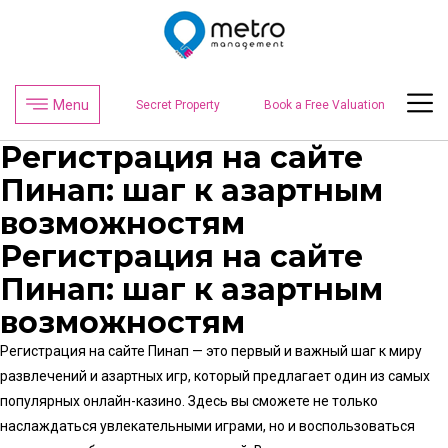
Menu
Secret Property
Book a Free Valuation
Регистрация на сайте
Пинап: шаг к азартным
возможностям
Регистрация на сайте
Пинап: шаг к азартным
возможностям
Регистрация на сайте Пинап — это первый и важный шаг к миру
развлечений и азартных игр, который предлагает один из самых
популярных онлайн-казино. Здесь вы сможете не только
наслаждаться увлекательными играми, но и воспользоваться