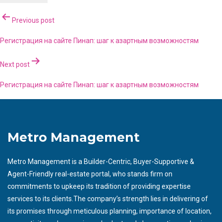
Post
Previous post
navigation
Регистрация на сайте Пинап: шаг к азартным возможностям
Next post
Регистрация на сайте Пинап: шаг к азартным возможностям
Metro Management
Metro Management is a Builder-Centric, Buyer-Supportive &
Agent-Friendly real-estate portal, who stands firm on
commitments to upkeep its tradition of providing expertise
services to its clients.The company’s strength lies in delivering of
its promises through meticulous planning, importance of location,