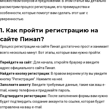
множеством бонусов и предложений. В этом статье мы детально
рассмотрим процесс регистрации, его преимущества и
особенности, которые помогут вам сделать этот шаг с
уверенностью.
1. Как пройти регистрацию на
сайте Пинап?
Процесс регистрации на сайте Пинап достаточно прост и занимает
всего несколько минут. Вот этапы, которые вам нужно пройти:
Перейдите на сайт:
Для начала, откройте браузер и введите
адрес официального сайта Пинап.
Найдите кнопку регистрации:
В правом верхнем углу вы увидите
кнопку “Регистрация”. Нажмите на неё.
Заполните анкету:
Введите требуемые данные, такие как ваш e-
mail, номер телефона и придумайте пароль.
Подтвердите регистрацию:
После заполнения формы вам нужно
будет подтвердить создание аккаунта по ссылке, которая будет
отправлена на ваш e-mail.