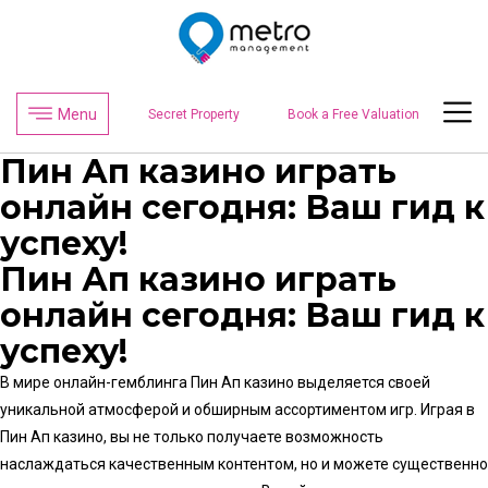
Menu
Secret Property
Book a Free Valuation
Пин Ап казино играть
онлайн сегодня: Ваш гид к
успеху!
Пин Ап казино играть
онлайн сегодня: Ваш гид к
успеху!
В мире онлайн-гемблинга Пин Ап казино выделяется своей
уникальной атмосферой и обширным ассортиментом игр. Играя в
Пин Ап казино, вы не только получаете возможность
наслаждаться качественным контентом, но и можете существенно