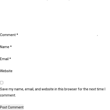
Comment
*
Name
*
Email
*
Website
Save my name, email, and website in this browser for the next time I
comment.