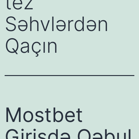
tez
Səhvlərdən
Qaçın
Mostbet
Girişdə Qəbul