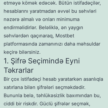
etməyə kömək edəcək. Bütün istifadəçilər,
hesablarını yaratmadan əvvəl bu səhvləri
nəzərə almalı və onları minimuma
endirməlidirlər. Beləliklə, ən yaygın
səhvlərdən qaçınaraq, Mostbet
platformasında zamanınızı daha məhsuldar
keçirə bilərsiniz.
1. Şifrə Seçimində Eyni
Təkrarlar
Bir çox istifadəçi hesab yaratarkən asanlıqla
xatırlana bilən şifrələri seçməkdədir.
Bununla belə, təhlükəsizlik baxımından bu,
ciddi bir riskdir. Güclü şifrələr seçmək,