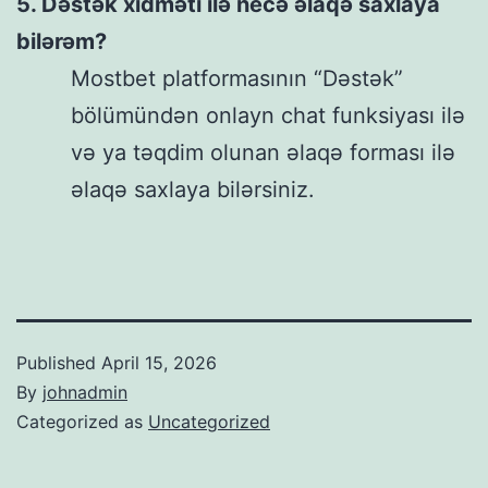
5. Dəstək xidməti ilə necə əlaqə saxlaya
bilərəm?
Mostbet platformasının “Dəstək”
bölümündən onlayn chat funksiyası ilə
və ya təqdim olunan əlaqə forması ilə
əlaqə saxlaya bilərsiniz.
Published
April 15, 2026
By
johnadmin
Categorized as
Uncategorized