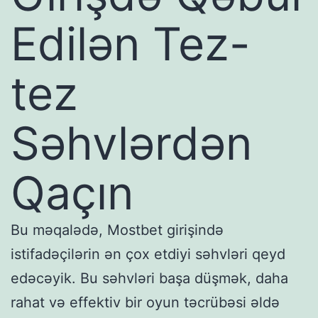
Edilən Tez-
tez
Səhvlərdən
Qaçın
Bu məqalədə, Mostbet girişində
istifadəçilərin ən çox etdiyi səhvləri qeyd
edəcəyik. Bu səhvləri başa düşmək, daha
rahat və effektiv bir oyun təcrübəsi əldə