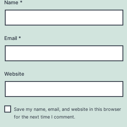
Name
*
Email
*
Website
Save my name, email, and website in this browser
for the next time I comment.