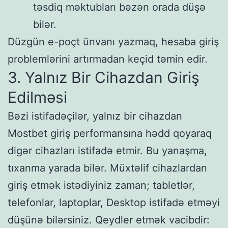
təsdiq məktubları bəzən orada düşə
bilər.
Düzgün e-poçt ünvanı yazmaq, hesaba giriş
problemlərini artırmadan keçid təmin edir.
3. Yalnız Bir Cihazdan Giriş
Edilməsi
Bəzi istifadəçilər, yalnız bir cihazdan
Mostbet giriş performansına hədd qoyaraq
digər cihazları istifadə etmir. Bu yanaşma,
tıxanma yarada bilər. Müxtəlif cihazlardan
giriş etmək istədiyiniz zaman; tabletlər,
telefonlar, laptoplar, Desktop istifadə etməyi
düşünə bilərsiniz. Qeydler etmək vacibdir: