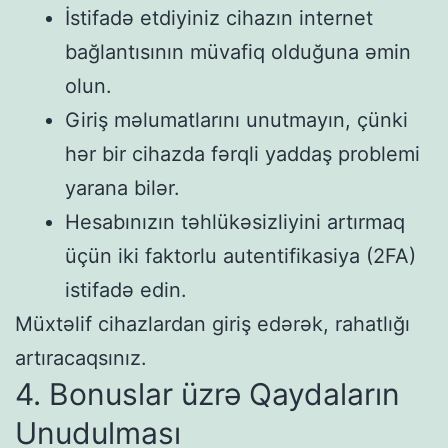
İstifadə etdiyiniz cihazın internet
bağlantısının müvafiq olduğuna əmin
olun.
Giriş məlumatlarını unutmayın, çünki
hər bir cihazda fərqli yaddaş problemi
yarana bilər.
Hesabınızın təhlükəsizliyini artırmaq
üçün iki faktorlu autentifikasiya (2FA)
istifadə edin.
Müxtəlif cihazlardan giriş edərək, rahatlığı
artıracaqsınız.
4. Bonuslar üzrə Qaydaların
Unudulması