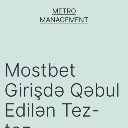
Skip
METRO
to
MANAGEMENT
content
Mostbet
Girişdə Qəbul
Edilən Tez-