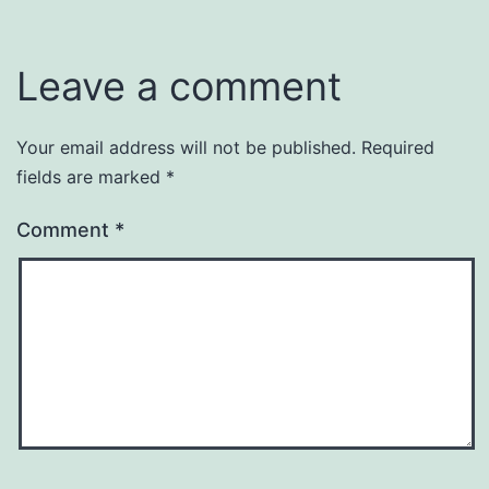
Leave a comment
Your email address will not be published.
Required
fields are marked
*
Comment
*