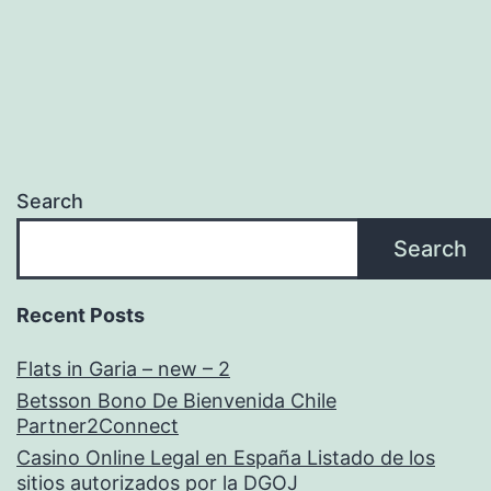
Search
Search
Recent Posts
Flats in Garia – new – 2
Betsson Bono De Bienvenida Chile
Partner2Connect
Casino Online Legal en España Listado de los
sitios autorizados por la DGOJ