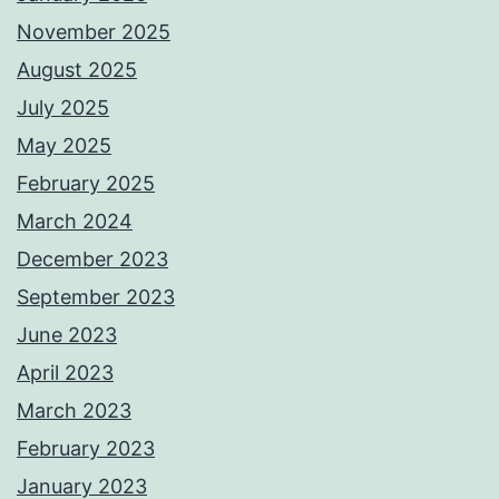
November 2025
August 2025
July 2025
May 2025
February 2025
March 2024
December 2023
September 2023
June 2023
April 2023
March 2023
February 2023
January 2023