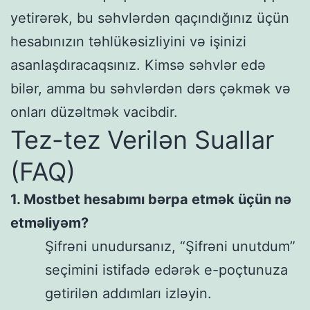
yetirərək, bu səhvlərdən qaçındığınız üçün
hesabınızın təhlükəsizliyini və işinizi
asanlaşdıracaqsınız. Kimsə səhvlər edə
bilər, amma bu səhvlərdən dərs çəkmək və
onları düzəltmək vacibdir.
Tez-tez Verilən Suallar
(FAQ)
1. Mostbet hesabımı bərpa etmək üçün nə
etməliyəm?
Şifrəni unudursanız, “Şifrəni unutdum”
seçimini istifadə edərək e-poçtunuza
gətirilən addımları izləyin.