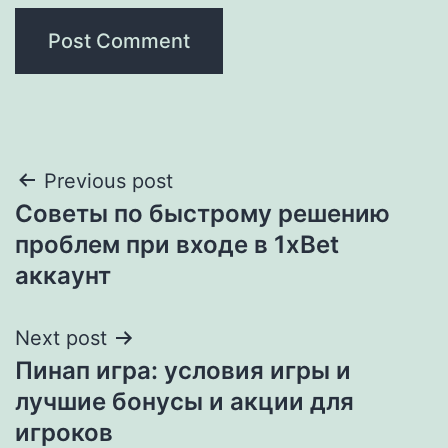
Post
Previous post
Советы по быстрому решению
navigation
проблем при входе в 1xBet
аккаунт
Next post
Пинап игра: условия игры и
лучшие бонусы и акции для
игроков