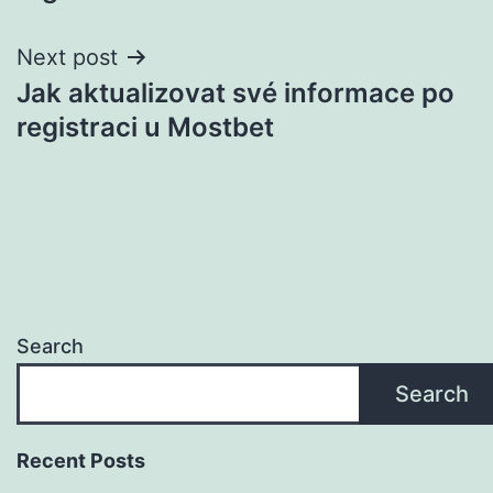
Next post
Jak aktualizovat své informace po
registraci u Mostbet
Search
Search
Recent Posts