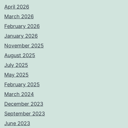
April 2026
March 2026
February 2026
January 2026
November 2025
August 2025
July 2025
May 2025
February 2025
March 2024
December 2023
September 2023
June 2023