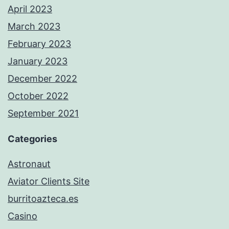
April 2023
March 2023
February 2023
January 2023
December 2022
October 2022
September 2021
Categories
Astronaut
Aviator Clients Site
burritoazteca.es
Casino