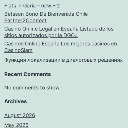
Flats in Garia – new – 2
Betsson Bono De Bienvenida Chile
Partner2Connect
Casino Online Legal en España Listado de los
sitios autorizados por la DGOJ
Casinos Online España Los mejores casinos en
CasinoSlam
Функция локализации в диалоговых решениях
Recent Comments
No comments to show.
Archives
August 2026
May 2026