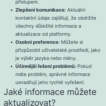
přístupem.
Zlepšení komunikace:
Aktuální
kontaktní údaje zajišťují, že obdržíte
všechny důležité informace a
aktualizace od platformy.
Osobní preference:
Můžete si
přizpůsobit uživatelské prostředí, jako
je výběr jazyka nebo měny.
Účinnější řešení problémů:
Pokud
máte problém, správné informace
usnadňují jeho rychlé vyřešení.
Jaké informace můžete
aktualizovat?