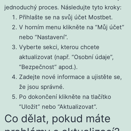
jednoduchý proces. Následujte tyto kroky:
Přihlašte se na svůj účet Mostbet.
V horním menu klikněte na “Můj účet”
nebo “Nastavení”.
Vyberte sekci, kterou chcete
aktualizovat (např. “Osobní údaje”,
“Bezpečnost” apod.).
Zadejte nové informace a ujistěte se,
že jsou správné.
Po dokončení klikněte na tlačítko
“Uložit” nebo “Aktualizovat”.
Co dělat, pokud máte