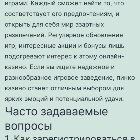
играми. Каждый сможет найти то, что
соответствует его предпочтениям, и
открыть для себя мир азартных
развлечений. Регулярное обновление
игр, интересные акции и бонусы лишь
подогревают интерес к этому онлайн-
казино. Если вы ищете надежное и
разнообразное игровое заведение, пинко
казино станет отличным выбором для
ярких эмоций и потенциальной удачи.
Часто задаваемые
вопросы
1. Как зарегистрироваться в