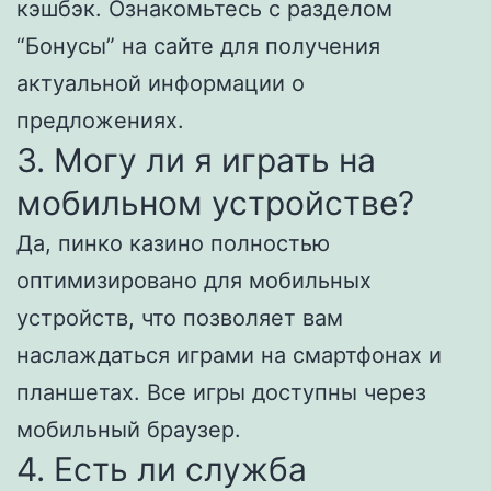
кэшбэк. Ознакомьтесь с разделом
“Бонусы” на сайте для получения
актуальной информации о
предложениях.
3. Могу ли я играть на
мобильном устройстве?
Да, пинко казино полностью
оптимизировано для мобильных
устройств, что позволяет вам
наслаждаться играми на смартфонах и
планшетах. Все игры доступны через
мобильный браузер.
4. Есть ли служба