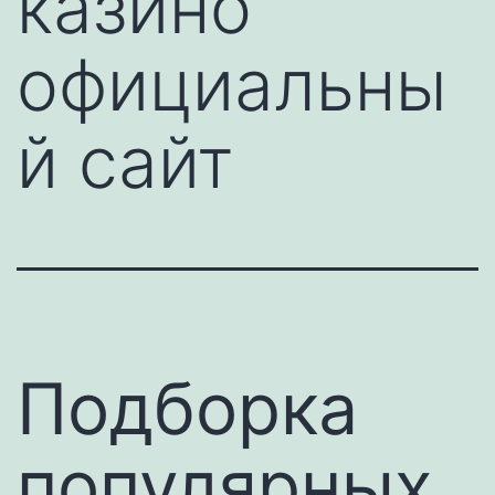
казино
официальны
й сайт
Подборка
популярных