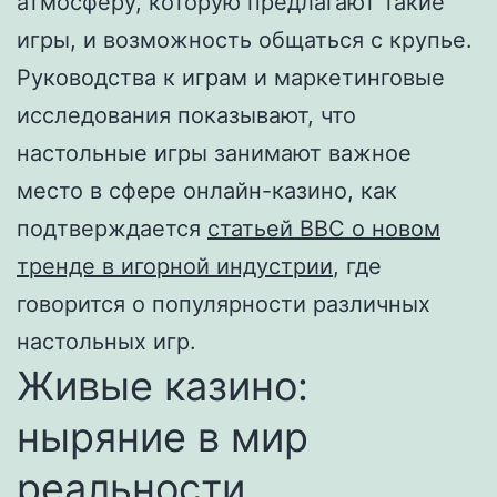
атмосферу, которую предлагают такие
игры, и возможность общаться с крупье.
Руководства к играм и маркетинговые
исследования показывают, что
настольные игры занимают важное
место в сфере онлайн-казино, как
подтверждается
статьей BBC о новом
тренде в игорной индустрии
, где
говорится о популярности различных
настольных игр.
Живые казино:
ныряние в мир
реальности