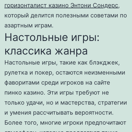
горизонталист казино Энтони Сондерс
,
который делится полезными советами по
азартным играм.
Настольные игры:
классика жанра
Настольные игры, такие как блэкджек,
рулетка и покер, остаются неизменными
фаворитами среди игроков на сайте
пинко казино. Эти игры требуют не
только удачи, но и мастерства, стратегии
и умения рассчитывать вероятности.
Более того, многие игроки предпочитают