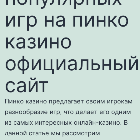
игр на пинко
казино
официальный
сайт
Пинко казино предлагает своим игрокам
разнообразие игр, что делает его одним
из самых интересных онлайн-казино. В
данной статье мы рассмотрим