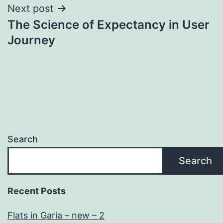
Next post
The Science of Expectancy in User
Journey
Search
Search
Recent Posts
Flats in Garia – new – 2