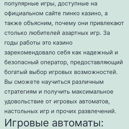
популярные игры, доступные на
официальном сайте пинко казино, а
также объясним, почему они привлекают
столько любителей азартных игр. За
годы работы это казино
зарекомендовало себя как надежный и
безопасный оператор, предоставляющий
богатый выбор игровых возможностей.
Вы сможете научиться различным
стратегиям и получить максимальное
удовольствие от игровых автоматов,
настольных игр и прочих развлечений.
Игровые автоматы: