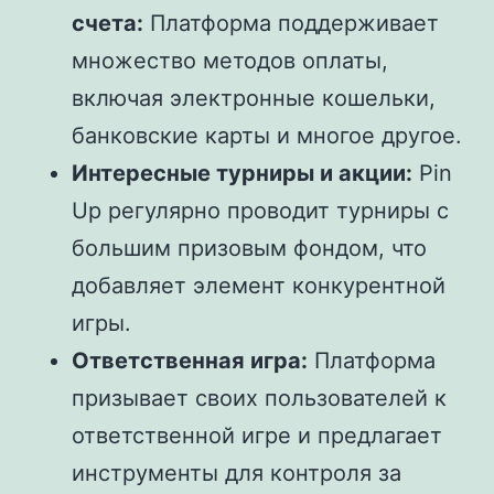
счета:
Платформа поддерживает
множество методов оплаты,
включая электронные кошельки,
банковские карты и многое другое.
Интересные турниры и акции:
Pin
Up регулярно проводит турниры с
большим призовым фондом, что
добавляет элемент конкурентной
игры.
Ответственная игра:
Платформа
призывает своих пользователей к
ответственной игре и предлагает
инструменты для контроля за