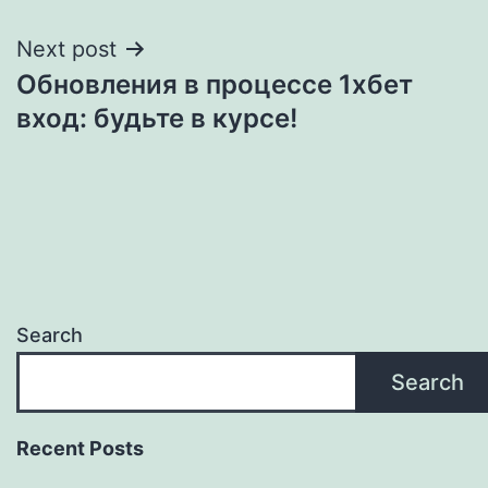
Next post
Обновления в процессе 1хбет
вход: будьте в курсе!
Search
Search
Recent Posts