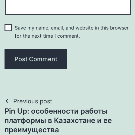
Save my name, email, and website in this browser
for the next time I comment.
Post
Previous post
Pin Up: особенности работы
navigation
платформы в Казахстане и ее
преимущества