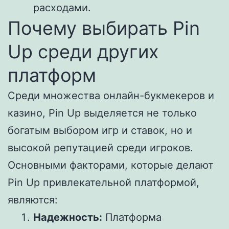
расходами.
Почему выбирать Pin
Up среди других
платформ
Среди множества онлайн-букмекеров и
казино, Pin Up выделяется не только
богатым выбором игр и ставок, но и
высокой репутацией среди игроков.
Основными факторами, которые делают
Pin Up привлекательной платформой,
являются:
Надежность:
Платформа