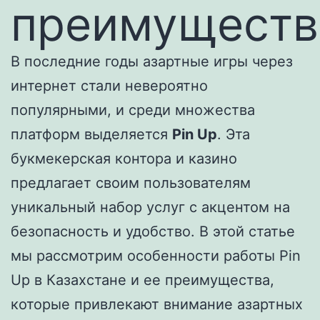
преимуществ
В последние годы азартные игры через
интернет стали невероятно
популярными, и среди множества
платформ выделяется
Pin Up
. Эта
букмекерская контора и казино
предлагает своим пользователям
уникальный набор услуг с акцентом на
безопасность и удобство. В этой статье
мы рассмотрим особенности работы Pin
Up в Казахстане и ее преимущества,
которые привлекают внимание азартных