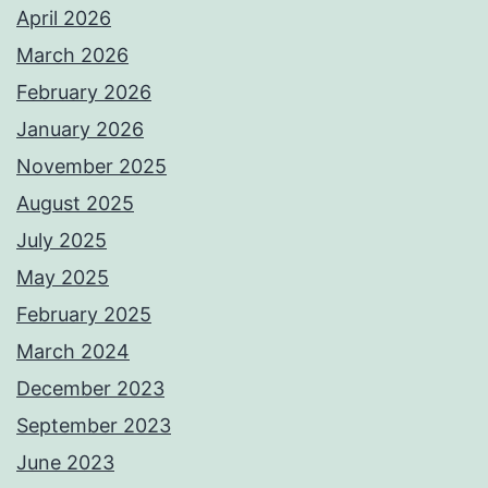
April 2026
March 2026
February 2026
January 2026
November 2025
August 2025
July 2025
May 2025
February 2025
March 2024
December 2023
September 2023
June 2023