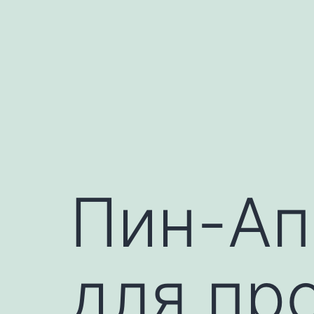
Skip
to
content
Пин-Ап
для пр