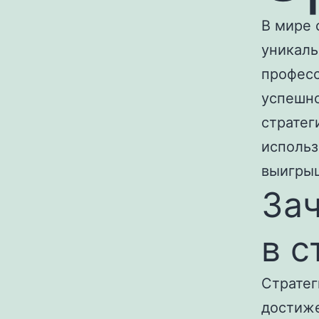
В мире 
уникаль
профес
успешно
стратег
использ
выигры
За
в с
Стратег
достиже