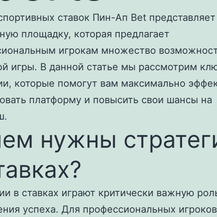
спортивных ставок Пин-Ап Bet представляет
ную площадку, которая предлагает
сиональным игрокам множество возможност
й игры. В данной статье мы рассмотрим кл
ии, которые помогут вам максимально эффе
овать платформу и повысить свои шансы на
ш.
чем нужны стратег
тавках?
ии в ставках играют критически важную рол
ния успеха. Для профессиональных игроков