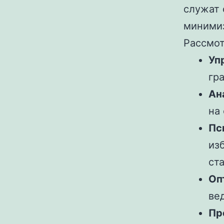
служат 
минимиз
Рассмот
Уп
гр
Ан
на
Пс
из
ста
Оп
ве
Пр