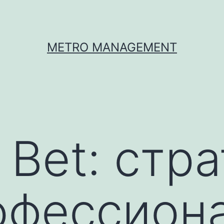
METRO MANAGEMENT
 Bet: стр
офессион