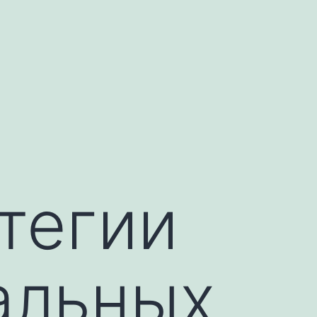
атегии
альных