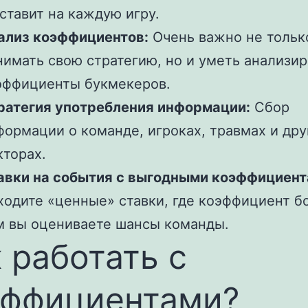
 ставит на каждую игру.
ализ коэффициентов:
Очень важно не тольк
нимать свою стратегию, но и уметь анализир
эффициенты букмекеров.
ратегия употребления информации:
Сбор
формации о команде, игроках, травмах и дру
кторах.
авки на события с выгодными коэффициент
ходите «ценные» ставки, где коэффициент б
м вы оцениваете шансы команды.
 работать с
эффициентами?