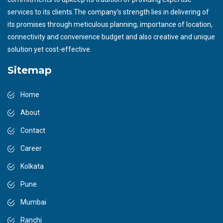
services to its clients.The company’s strength lies in delivering of
its promises through meticulous planning, importance of location,
connectivity and convenience budget and also creative and unique
solution yet cost-effective.
Sitemap
Home
About
Contact
Career
Kolkata
Pune
Mumbai
Ranchi