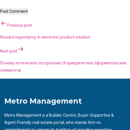
Post
Previous post
navigation
Reward expectancy in electronic product creation
Next post
Почему логическое построение UI приоритетнее оформительских
элементов
Metro Management
Metro Management is a Builder-Centric, Buyer-Supportive &
Agent-Friendly real-estate portal, who stands firm on
commitments to upkeep its tradition of providing expertise