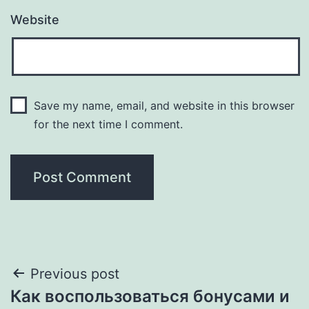
Website
Save my name, email, and website in this browser
for the next time I comment.
Post
Previous post
Как воспользоваться бонусами и
navigation