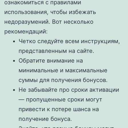
ознакомиться с правилами
использования, чтобы избежать
недоразумений. Вот несколько
рекомендаций:
Четко следуйте всем инструкциям,
представленным на сайте.
Обратите внимание на
минимальные и максимальные
суммы для получения бонусов.
Не забывайте про сроки активации
— пропущенные сроки могут
привести к потере шанса на
получение бонуса.