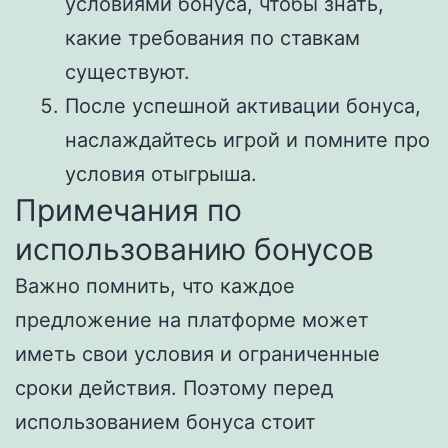
условиями бонуса, чтобы знать,
какие требования по ставкам
существуют.
После успешной активации бонуса,
наслаждайтесь игрой и помните про
условия отыгрыша.
Примечания по
использованию бонусов
Важно помнить, что каждое
предложение на платформе может
иметь свои условия и ограниченные
сроки действия. Поэтому перед
использованием бонуса стоит