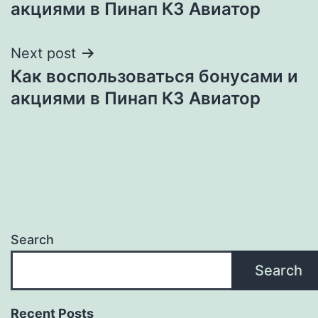
акциями в Пинап КЗ Авиатор
Next post
Как воспользоваться бонусами и
акциями в Пинап КЗ Авиатор
Search
Search
Recent Posts