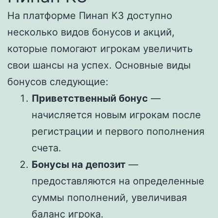
На платформе Пинап КЗ доступно
несколько видов бонусов и акций,
которые помогают игрокам увеличить
свои шансы на успех. Основные виды
бонусов следующие:
Приветственный бонус
—
начисляется новым игрокам после
регистрации и первого пополнения
счета.
Бонусы на депозит
—
предоставляются на определенные
суммы пополнений, увеличивая
баланс игрока.