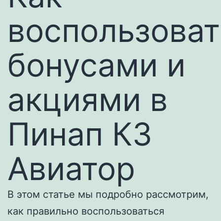
воспользоват
бонусами и
акциями в
Пинап КЗ
Авиатор
В этом статье мы подробно рассмотрим,
как правильно воспользоваться