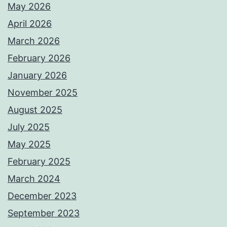
May 2026
April 2026
March 2026
February 2026
January 2026
November 2025
August 2025
July 2025
May 2025
February 2025
March 2024
December 2023
September 2023