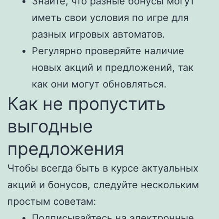
Знайте, что разные бонусы могут
иметь свои условия по игре для
разных игровых автоматов.
Регулярно проверяйте наличие
новых акций и предложений, так
как они могут обновляться.
Как не пропустить
выгодные
предложения
Чтобы всегда быть в курсе актуальных
акций и бонусов, следуйте нескольким
простым советам:
Подписывайтесь на электронные