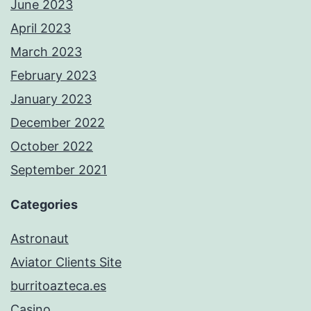
June 2023
April 2023
March 2023
February 2023
January 2023
December 2022
October 2022
September 2021
Categories
Astronaut
Aviator Clients Site
burritoazteca.es
Casino