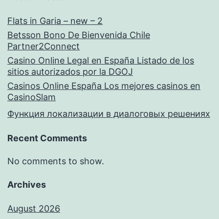
Flats in Garia – new – 2
Betsson Bono De Bienvenida Chile
Partner2Connect
Casino Online Legal en España Listado de los
sitios autorizados por la DGOJ
Casinos Online España Los mejores casinos en
CasinoSlam
Функция локализации в диалоговых решениях
Recent Comments
No comments to show.
Archives
August 2026