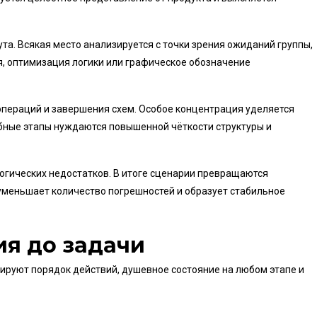
а. Всякая место анализируется с точки зрения ожиданий группы,
я, оптимизация логики или графическое обозначение
пераций и завершения схем. Особое концентрация уделяется
бные этапы нуждаются повышенной чёткости структуры и
огических недостатков. В итоге сценарии превращаются
уменьшает количество погрешностей и образует стабильное
ия до задачи
ируют порядок действий, душевное состояние на любом этапе и