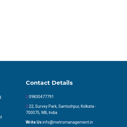
Contact Details
g
09830477791
22, Survey Park, Santoshpur, Kolkata -
700075, WB, India
t
Write Us
info@metromanagement.in