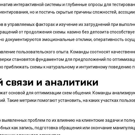
рнатив интерактивной системы и глубинные опросы для тестирова
иентирования, но и постичь скрытые причины сложностей, ассоци
в в управляемых факторах и изучение их затруднений при выпол
кращений от продолжения схемы. казино без депозита способству
ьно документируются эмоциональные отклики, оперативность осущ
авление пользовательского опыта. Команды соотносят качествен
роверки становятся фундаментом для предположений по оптимиза
но приближать схемы к натуральному и интуитивному поведению п
й связи и аналитики
лужат основой для оптимизации схем общения. Команды анализиру
. Такие метрики помогают установить, на каких участках пользов
ыявленных проблем по их влиянию на клиентские задачи и полную
бных как запись, подготовка обращения или окончание манипуляц