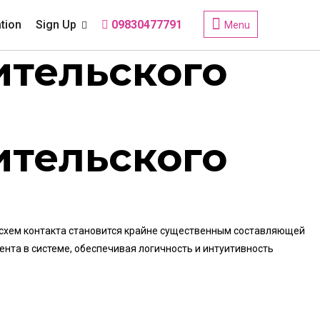
tion
Sign Up
09830477791
Menu
ительского
ительского
схем контакта становится крайне существенным составляющей
ента в системе, обеспечивая логичность и интуитивность