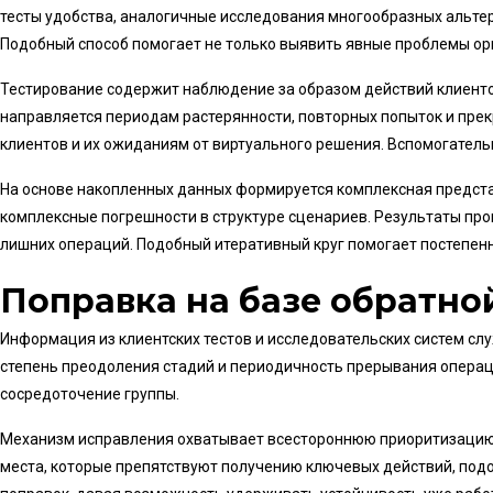
тесты удобства, аналогичные исследования многообразных альте
Подобный способ помогает не только выявить явные проблемы ор
Тестирование содержит наблюдение за образом действий клиенто
направляется периодам растерянности, повторных попыток и пре
клиентов и их ожиданиям от виртуального решения. Вспомогател
На основе накопленных данных формируется комплексная предст
комплексные погрешности в структуре сценариев. Результаты п
лишних операций. Подобный итеративный круг помогает постепен
Поправка на базе обратно
Информация из клиентских тестов и исследовательских систем с
степень преодоления стадий и периодичность прерывания операций
сосредоточение группы.
Механизм исправления охватывает всестороннюю приоритизацию в
места, которые препятствуют получению ключевых действий, подо