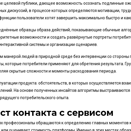
 целевой публики, дающее возможность осознать подлинные ожид
ых дискуссий, в процессе которых определяются мотивации, труд
 функции пользователи хотят завершить максимально быстро и ка
днённые образцы образа действий, показывающие обычные алгори
ритетные возможности и создать развёрнутые портреты потребит
интерактивной системы и организации сценариев.
манерой людей в природной среде без интервенции со стороны г
, которые потребители применяют для обретения результата. Гру
ляя скрытые сложности и моменты расходования периода.
уатации продукта: обстоятельств, в которых осуществляется вза
лений. На основе полученных инсайтов алгоритмы выстраиваются 
грядущего потребительского опыта.
т контакта с сервисом
ях профессионалы обращаются к определению главных моментов к
или оценивает стоимость платформы. Именно в этих местах образ