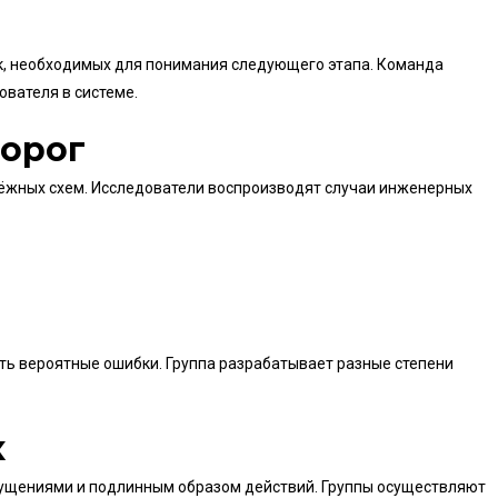
к, необходимых для понимания следующего этапа. Команда
ователя в системе.
дорог
ёжных схем. Исследователи воспроизводят случаи инженерных
ить вероятные ошибки. Группа разрабатывает разные степени
х
ущениями и подлинным образом действий. Группы осуществляют