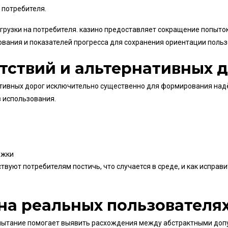
 потребителя.
грузки на потребителя. казино предоставляет сокращение попыто
вания и показателей прогресса для сохранения ориентации польз
тствий и альтернативных 
ативных дорог исключительно существенно для формирования над
 использования.
ржки
твуют потребителям постичь, что случается в среде, и как исправ
на реальных пользователя
пытание помогает выявить расхождения между абстрактными доп