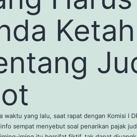
nda Ketah
entang Ju
lot
 waktu yang lalu, saat rapat dengan Komisi I D
fo sempat menyebut soal penarikan pajak judi
iming-iming itu bersifat fiktif, tak dapat diuang