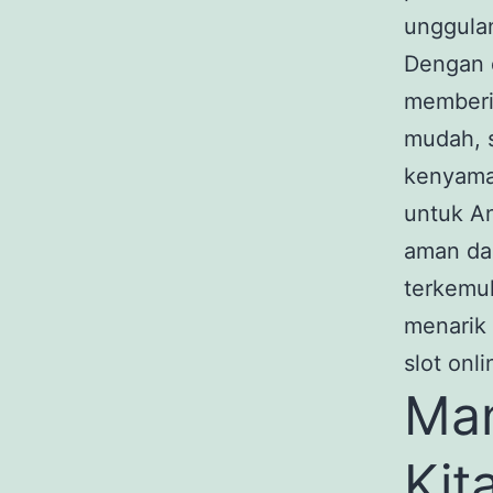
unggulan
Dengan 
memberi
mudah, 
kenyama
untuk A
aman da
terkemu
menarik 
slot onli
Man
Kit