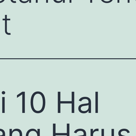
t
ni 10 Hal
ang Harus