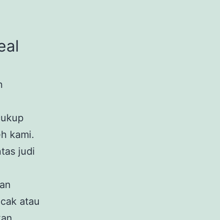
eal
n
cukup
eh kami.
as judi
kan
cak atau
kan