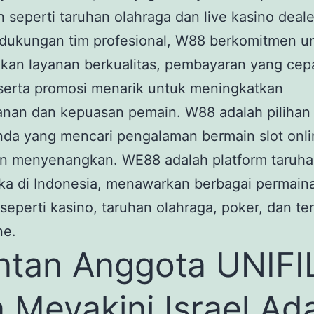
 seperti taruhan olahraga dan live kasino deale
dukungan tim profesional, W88 berkomitmen u
kan layanan berkualitas, pembayaran yang cep
serta promosi menarik untuk meningkatkan
nan dan kepuasan pemain. W88 adalah pilihan 
nda yang mencari pengalaman bermain slot onl
n menyenangkan. WE88 adalah platform taruha
ka di Indonesia, menawarkan berbagai permain
seperti kasino, taruhan olahraga, poker, dan te
ne.
tan Anggota UNIFI
a Meyakini Israel Ad