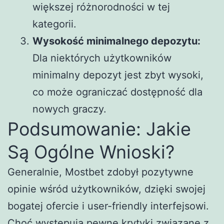
większej różnorodności w tej
kategorii.
Wysokość minimalnego depozytu:
Dla niektórych użytkowników
minimalny depozyt jest zbyt wysoki,
co może ograniczać dostępność dla
nowych graczy.
Podsumowanie: Jakie
Są Ogólne Wnioski?
Generalnie, Mostbet zdobył pozytywne
opinie wśród użytkowników, dzięki swojej
bogatej ofercie i user-friendly interfejsowi.
Choć występują pewne krytyki związane z