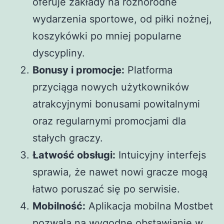
oferuje zakłady na różnorodne
wydarzenia sportowe, od piłki nożnej,
koszykówki po mniej popularne
dyscypliny.
Bonusy i promocje:
Platforma
przyciąga nowych użytkowników
atrakcyjnymi bonusami powitalnymi
oraz regularnymi promocjami dla
stałych graczy.
Łatwość obsługi:
Intuicyjny interfejs
sprawia, że nawet nowi gracze mogą
łatwo poruszać się po serwisie.
Mobilność:
Aplikacja mobilna Mostbet
pozwala na wygodne obstawianie w