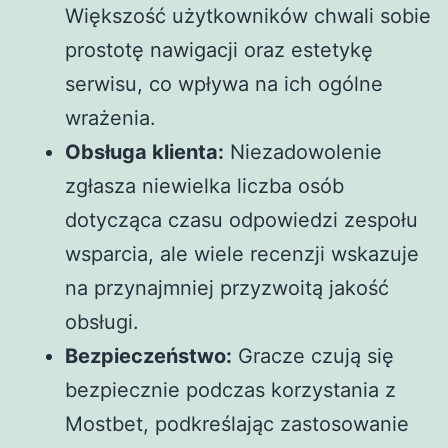
Większość użytkowników chwali sobie
prostotę nawigacji oraz estetykę
serwisu, co wpływa na ich ogólne
wrażenia.
Obsługa klienta:
Niezadowolenie
zgłasza niewielka liczba osób
dotycząca czasu odpowiedzi zespołu
wsparcia, ale wiele recenzji wskazuje
na przynajmniej przyzwoitą jakość
obsługi.
Bezpieczeństwo:
Gracze czują się
bezpiecznie podczas korzystania z
Mostbet, podkreślając zastosowanie